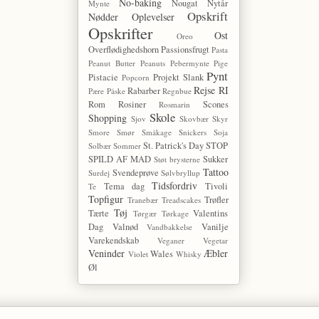
No-baking
Nougat
Nytår
Mynte
Opskrift
Nødder
Oplevelser
Opskrifter
Ost
Oreo
Overflødighedshorn
Passionsfrugt
Pasta
Peanut Butter
Peanuts
Pebermynte
Pige
Pynt
Pistacie
Projekt Slank
Popcorn
Rejse
RI
Rabarber
Pære
Påske
Regnbue
Rom
Rosiner
Scones
Rosmarin
Skole
Shopping
Sjov
Skovbær
Skyr
Smore
Smør
Småkage
Snickers
Soja
St. Patrick's Day
STOP
Solbær
Sommer
SPILD AF MAD
Sukker
Støt brysterne
Tattoo
Svendeprøve
Surdej
Sølvbryllup
Tidsfordriv
Tema dag
Tivoli
Te
Topfigur
Trøfler
Tranebær
Treadscakes
Tøj
Tærte
Valentins
Tørgær
Tørkage
Dag
Valnød
Vanilje
Vandbakkelse
Varekendskab
Veganer
Vegetar
Veninder
Æbler
Wales
Violet
Whisky
Øl