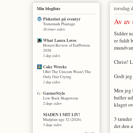
torsdag 
Min blogliste
Piskeriset på eventyr
Av av 
Tornemark Plantage
16 timer siden
Sidder næ
What Laura Loves
er fuldt 
Honest Review of EatProtein
mundvan
2026
1 dag siden
Christ! L
Cake Wrecks
I Bet The Unicorn Wasn't The
Godt jeg
Only One Crying
1 dag siden
Men jeg h
GarnerStyle
huller u
Low Back Shapewear
2 dage siden
klaget ov
MADEN I MIT LIV!
3 tænder
Madplan uge 32 (2026).
5 dage siden
det den 
Vis alle