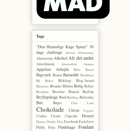
Tags
"Den Hemmlige Kage Spiser"
30
dage challenge
Advent
Afstemning
Alt det andet
Alkohol
Ahornsirup
Amerikansk
Amsterdam
Ananas
Appelsin
Arbejde
Baby
Bacon
Bagværk
Barnedåb
Banan
Basilikum
Blikfang
Blog´Award
Bil
Birkes
Bolig
Blondie
Blåbær
Boller
Blommer
Brownie
Brunch
Bryllup
Brombær
Bryllupskage
Brød
Butterdej
Budding
Bær
Bøger
Chai Latte
Chokolade
Citron
Cognac
Dessert
Cookie
Creme
Cupcake
Facebook
Fastelavn
Disney
Drinks
Elsa
Fondant
Ferie
Flødekage
Film