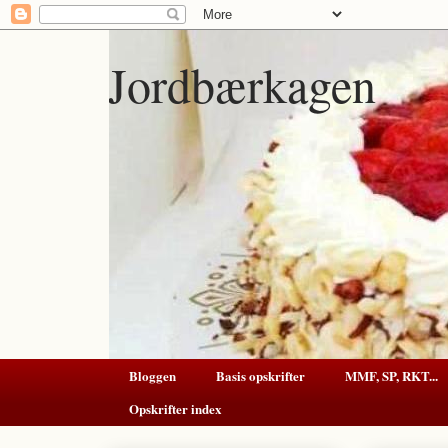
Jordbærkagen
Bloggen
Basis opskrifter
MMF, SP, RKT...
Opskrifter index