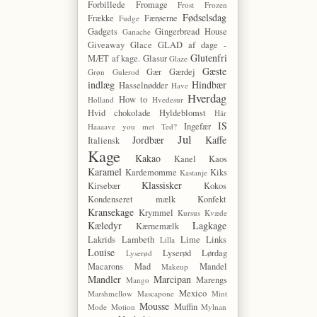
Forbillede
Fromage
Frost
Frozen
Fødselsdag
Frække
Færøerne
Fudge
Gadgets
Gingerbread House
Ganache
Giveaway
Glace
GLAD af dage -
Glutenfri
MÆT af kage.
Glasur
Glaze
Gæste
Gær
Gærdej
Grøn
Gulerod
indlæg
Hindbær
Hasselnødder
Have
Hverdag
How to
Holland
Hvedesur
Hvid chokolade
Hyldeblomst
Hår
IS
Ingefær
Haaaave you met Ted?
Jul
Jordbær
Kaffe
Italiensk
Kage
Kakao
Kanel
Kaos
Karamel
Kardemomme
Kiks
Kastanje
Klassisker
Kirsebær
Kokos
Kondenseret mælk
Konfekt
Kransekage
Krymmel
Kursus
Kvæde
Kæledyr
Lagkage
Kærnemælk
Lakrids
Lambeth
Lime
Links
Lilla
Louise
Lyserød Lørdag
Lyserød
Macarons
Mad
Mandel
Makeup
Mandler
Marcipan
Marengs
Mango
Mexico
Marshmellow
Mascapone
Mint
Mousse
Muffin
Mode
Motion
Mylnan