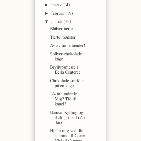
marts
(14)
►
februar
(19)
►
januar
(13)
▼
Blåbær tærte
Tærte mønster
Av av mine tænder!
Solbær-chokolade
kage
Bryllupsmesse i
Bella Centeret
Chokolade-snirkler
på en kage
1/4 århundrede...
Mig? Tid til
kanel?
Bamse, Kylling og
Ælling i bad (Zac
3år)
Hjælp mig ved din
stemme til Cover-
Girl til Q maga...