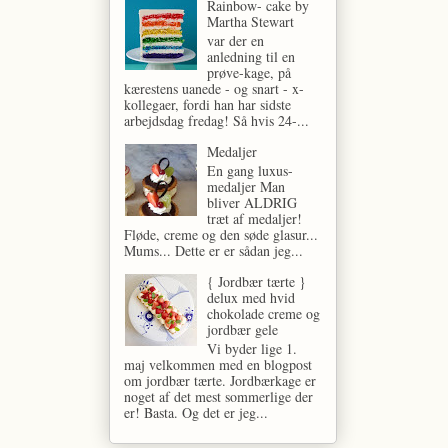
Rainbow- cake by
Martha Stewart
var der en
anledning til en
prøve-kage, på
kærestens uanede - og snart - x-
kollegaer, fordi han har sidste
arbejdsdag fredag! Så hvis 24-...
Medaljer
En gang luxus-
medaljer Man
bliver ALDRIG
træt af medaljer!
Fløde, creme og den søde glasur...
Mums... Dette er er sådan jeg...
{ Jordbær tærte }
delux med hvid
chokolade creme og
jordbær gele
Vi byder lige 1.
maj velkommen med en blogpost
om jordbær tærte. Jordbærkage er
noget af det mest sommerlige der
er! Basta. Og det er jeg...