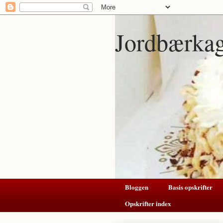
Jordbærka
Bloggen
Basis opskrifter
Opskrifter index