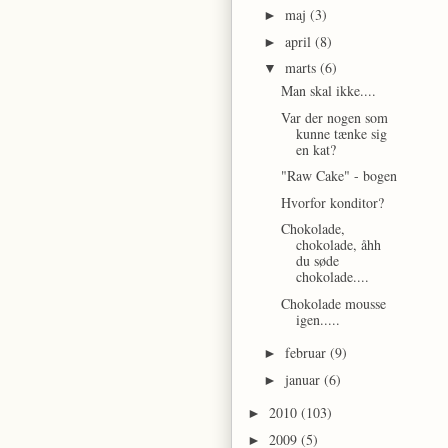
maj
(3)
►
april
(8)
►
marts
(6)
▼
Man skal ikke....
Var der nogen som
kunne tænke sig
en kat?
"Raw Cake" - bogen
Hvorfor konditor?
Chokolade,
chokolade, åhh
du søde
chokolade....
Chokolade mousse
igen.....
februar
(9)
►
januar
(6)
►
2010
(103)
►
2009
(5)
►