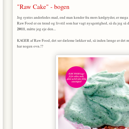
"Raw Cake" - bogen
Jeg syntes anderledes mad, end man kender fra mors kødgryder, er meg
Raw Food er en trend og livstil som har vagt nysgerrighed, så da jeg så
2011
, måtte jeg eje den...
KAGER af Raw Food, det ser dæleme lækker ud, så inden længe er det må
har nogen ovn.!?