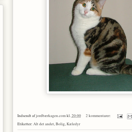
Indsendt af
jordbærkagen.com
kl.
20:00
2 kommentarer:
Etiketter:
Alt det andet
,
Bolig
,
Kæledyr