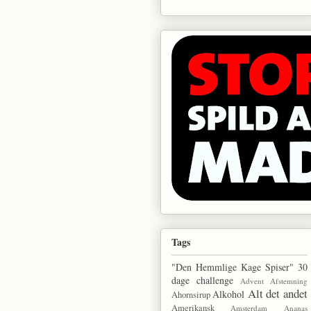
Tags
"Den Hemmlige Kage Spiser"
30
dage challenge
Advent
Afstemning
Alt det andet
Alkohol
Ahornsirup
Amerikansk
Amsterdam
Ananas