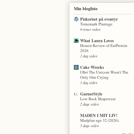
Min blogliste
Piskeriset på eventyr
Tornemark Plantage
9 timer siden
What Laura Loves
Honest Review of EatProtein
2026
1 dag siden
Cake Wrecks
I Bet The Unicorn Wasn't The
Only One Crying
1 dag siden
GarnerStyle
Low Back Shapewear
2 dage siden
MADEN I MIT LIV!
Madplan uge 32 (2026).
5 dage siden
Vis alle