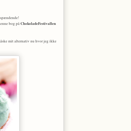
a spændende!
ChokoladeFestivallen
 denne bog på
ske mit alternativ nu hvor jeg ikke