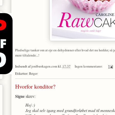
Pludselige tanker om at eje en dehydræner eller hvad det nu hedder, s
å j
mere tiltalende...!
Indsendt af
jordbærkagen.com
kl.
17:37
Ingen kommentarer:
Etiketter:
Bøger
Hvorfor konditor?
Signe
skrev:
Hej :)
Jeg skal selv igang med grundforløbet mad til mennesker