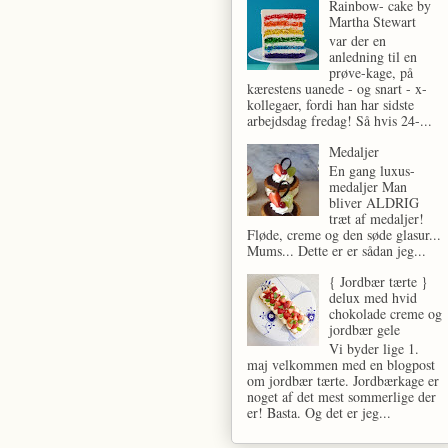
Rainbow- cake by
Martha Stewart
var der en
anledning til en
prøve-kage, på
kærestens uanede - og snart - x-
kollegaer, fordi han har sidste
arbejdsdag fredag! Så hvis 24-...
Medaljer
En gang luxus-
medaljer Man
bliver ALDRIG
træt af medaljer!
Fløde, creme og den søde glasur...
Mums... Dette er er sådan jeg...
{ Jordbær tærte }
delux med hvid
chokolade creme og
jordbær gele
Vi byder lige 1.
maj velkommen med en blogpost
om jordbær tærte. Jordbærkage er
noget af det mest sommerlige der
er! Basta. Og det er jeg...