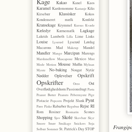
Kage
Kakao
Kanel
Kaos
Karamel
Kardemomme
Kiks
Kastanje
Klassisker
Kirsebær
Kokos
Kondenseret mælk
Konfekt
Kransekage
Krymmel
Kursus
Kvæde
Kæledyr
Lagkage
Kærnemælk
Lakrids
Lambeth
Lime
Links
Lilla
Louise
Lyserød Lørdag
Lyserød
Macarons
Mad
Mandel
Makeup
Mandler
Marcipan
Marengs
Mango
Mexico
Marshmellow
Mascapone
Mint
Mousse
Muffin
Mode
Motion
Mylnan
No-baking
Nougat
Nytår
Mynte
Opskrift
Nødder
Oplevelser
Opskrifter
Ost
Oreo
Overflødighedshorn
Passionsfrugt
Pasta
Peanut Butter
Peanuts
Pebermynte
Pige
Pynt
Pistacie
Projekt Slank
Popcorn
Rejse
RI
Rabarber
Pære
Påske
Regnbue
Rom
Rosiner
Scones
Rosmarin
Skole
Shopping
Sjov
Skovbær
Skyr
Smore
Smør
Småkage
Snickers
Soja
Frangip
St. Patrick's Day
STOP
Solbær
Sommer