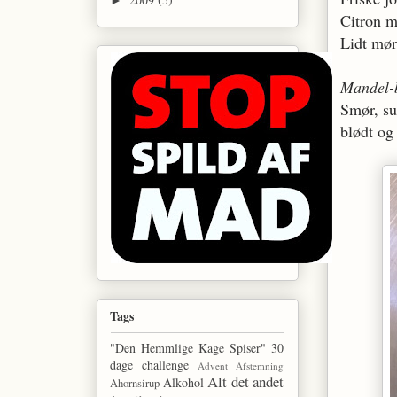
Citron m
Lidt mø
Mandel
Smør, su
blødt og
Tags
"Den Hemmlige Kage Spiser"
30
dage challenge
Advent
Afstemning
Alt det andet
Alkohol
Ahornsirup