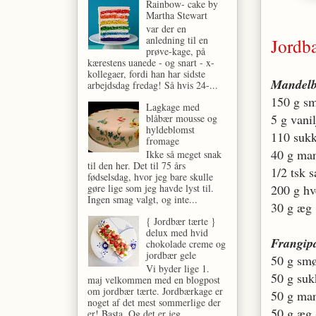
Rainbow- cake by
Martha Stewart
var der en
anledning til en
Jordbæ
prøve-kage, på
kærestens uanede - og snart - x-
kollegaer, fordi han har sidste
Mandel
arbejdsdag fredag! Så hvis 24-...
150 g s
Lagkage med
5 g vani
blåbær mousse og
hyldeblomst
110 suk
fromage
40 g ma
Ikke så meget snak
til den her. Det til 75 års
1/2 tsk s
fødselsdag, hvor jeg bare skulle
gøre lige som jeg havde lyst til.
200 g h
Ingen smag valgt, og inte...
30 g æg
{ Jordbær tærte }
delux med hvid
Frangip
chokolade creme og
jordbær gele
50 g sm
Vi byder lige 1.
50 g suk
maj velkommen med en blogpost
om jordbær tærte. Jordbærkage er
50 g ma
noget af det mest sommerlige der
50 g æg 
er! Basta. Og det er jeg...