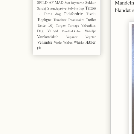
Mandelme
SPILD AF MAD
Sukker
Støt brysterne
Tattoo
Svendeprøve
Surdej
Sølvbryllup
blandet
Tidsfordriv
Tema dag
Tivoli
Te
Topfigur
Trøfler
Tranebær
Treadscakes
Tøj
Tærte
Valentins
Tørgær
Tørkage
Dag
Valnød
Vanilje
Vandbakkelse
Varekendskab
Veganer
Vegetar
Veninder
Æbler
Wales
Violet
Whisky
Øl