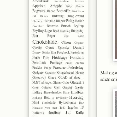
Amerikansk
Amsterdam
Ananas
Appelsin
Arbejde
Baby
Bacon
Bagværk
Barnedåb
Banan
Basilikum
Blikfang
Blog´Award
Bil
Birkes
Bolig
Blondie
Blåbær
Boller
Blommer
Brownie
Brunch
Bryllup
Brombær
Bryllupskage
Brød
Butterdej
Budding
Bær
Bøger
Chai Latte
Chokolade
Citron
Cognac
Dessert
Cookie
Creme
Cupcake
Facebook
Fastelavn
Disney
Drinks
Elsa
Fondant
Ferie
Flødekage
Film
Forbillede
Fromage
Frost
Frozen
Fødselsdag
Frække
Færøerne
Fudge
Mel og æ
Gadgets
Gingerbread House
Ganache
Giveaway
Glace
GLAD af dage -
smør er 
Glutenfri
MÆT af kage.
Glasur
Glaze
Gæste
Gær
Gærdej
Grøn
Gulerod
indlæg
Hindbær
Hasselnødder
Have
Hverdag
How to
Holland
Hvedesur
Hvid chokolade
Hyldeblomst
Hår
IS
Ingefær
Haaaave you met Ted?
Jul
Jordbær
Kaffe
Italiensk