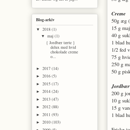
Creme
Blog-arkiv
50g æg (
15 g maj
2018
(1)
▼
40 g su
maj
(1)
▼
1 blad h
{ Jordbær tærte }
delux med hvid
1/2 fed 
chokolade creme
75 g hvi
o...
250 g m
2017
(14)
►
50 g pis
2016
(5)
►
2015
(17)
►
Jordbær
2014
(24)
►
200 g jo
2013
(47)
►
10 g suk
2012
(88)
15 g va
►
1 blad h
2011
(93)
►
2010
(103)
►
Friske j
2009
(5)
►