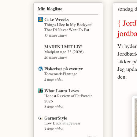
søndag 
Min blogliste
Cake Wrecks
{ Jor
Things I See In My Backyard
That I'd Never Want To Eat
jordbæ
17 timer siden
Vi byder
MADEN I MIT LIV!
Madplan uge 33 (2026)
Jordbærk
20 timer siden
sikker på
Jeg upda
Piskeriset på eventyr
Tornemark Plantage
den.
2 dage siden
What Laura Loves
Honest Review of EatProtein
2026
3 dage siden
GarnerStyle
Low Back Shapewear
4 dage siden
Vis alle