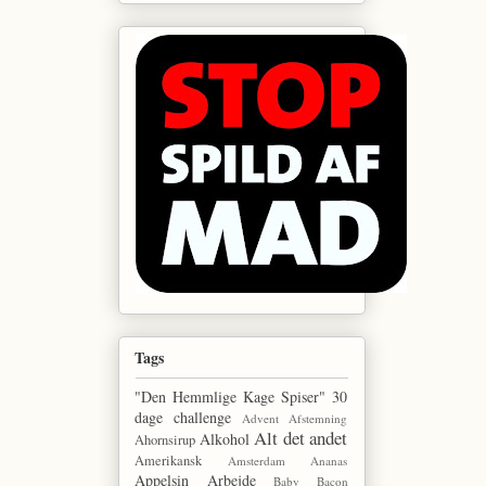
Tags
"Den Hemmlige Kage Spiser"
30
dage challenge
Advent
Afstemning
Alt det andet
Alkohol
Ahornsirup
Amerikansk
Amsterdam
Ananas
Appelsin
Arbejde
Baby
Bacon