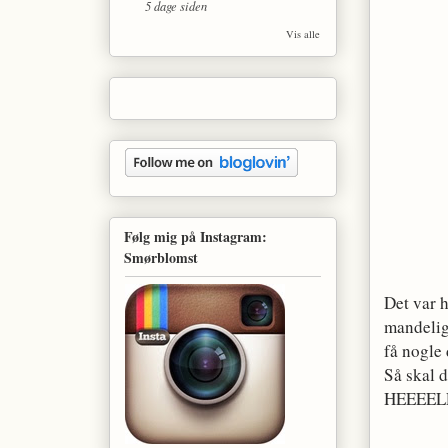
5 dage siden
Vis alle
Følg mig på Instagram:
Smørblomst
Det var 
mandelig 
få nogle 
Så skal 
HEEEELLT