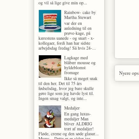
og vil så lige give min op...
Rainbow- cake by
Martha Stewart
var der en
anledning til en
prøve-kage, på
kærestens uanede - og snart - x-
kollegaer, fordi han har sidste
arbejdsdag fredag! Så hvis 24-...
Lagkage med
blåbær mousse og
hyldeblomst
fromage
Nyere ops
Ikke så meget snak
til den her. Det til 75 års
fødselsdag, hvor jeg bare skulle
gøre lige som jeg havde lyst til.
Ingen smag valgt, og inte...
Medaljer
En gang luxus-
medaljer Man
bliver ALDRIG
træt af medaljer!
Fløde, creme og den søde glasur...
Mums... Dette er er sådan jeg...