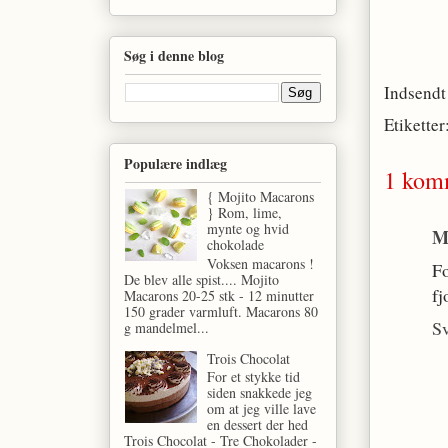
Søg i denne blog
Indsendt
Etiketter
Populære indlæg
1 kom
{ Mojito Macarons
} Rom, lime,
mynte og hvid
M
chokolade
Voksen macarons !
Fo
De blev alle spist.... Mojito
fj
Macarons 20-25 stk - 12 minutter
150 grader varmluft. Macarons 80
S
g mandelmel...
Trois Chocolat
For et stykke tid
siden snakkede jeg
om at jeg ville lave
en dessert der hed
Trois Chocolat - Tre Chokolader -