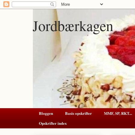
Jordbærkagen
Bloggen
Basis opskrifter
MMF, SP, RKT...
Opskrifter index