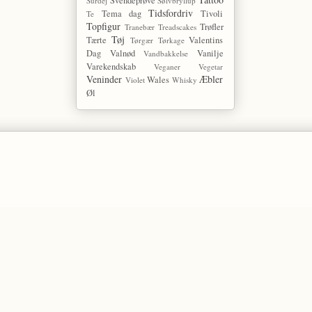
Svendeprøve
Surdej
Sølvbryllup
Tidsfordriv
Tema dag
Tivoli
Te
Topfigur
Trøfler
Tranebær
Treadscakes
Tøj
Tærte
Valentins
Tørgær
Tørkage
Dag
Valnød
Vanilje
Vandbakkelse
Varekendskab
Veganer
Vegetar
Veninder
Æbler
Wales
Violet
Whisky
Øl