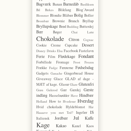
Bagværk
Barnedåb
Banan
Basilikum
Blikfang
Blog´Award
Bil
Birkes
Bolig
Blondie
Blåbær
Boller
Blommer
Brownie
Brunch
Bryllup
Brombær
Bryllupskage
Brød
Butterdej
Budding
Bær
Bøger
Chai Latte
Chokolade
Citron
Cognac
Dessert
Cookie
Creme
Cupcake
Facebook
Fastelavn
Disney
Drinks
Elsa
Fondant
Ferie
Flødekage
Film
Forbillede
Fromage
Frost
Frozen
Fødselsdag
Frække
Færøerne
Fudge
Gadgets
Gingerbread House
Ganache
Giveaway
Glace
GLAD af dage -
Glutenfri
MÆT af kage.
Glasur
Glaze
Gæste
Gær
Gærdej
Grøn
Gulerod
indlæg
Hindbær
Hasselnødder
Have
Hverdag
How to
Holland
Hvedesur
Hvid chokolade
Hyldeblomst
Hår
IS
Ingefær
Haaaave you met Ted?
Jul
Jordbær
Kaffe
Italiensk
Kage
Kakao
Kanel
Kaos