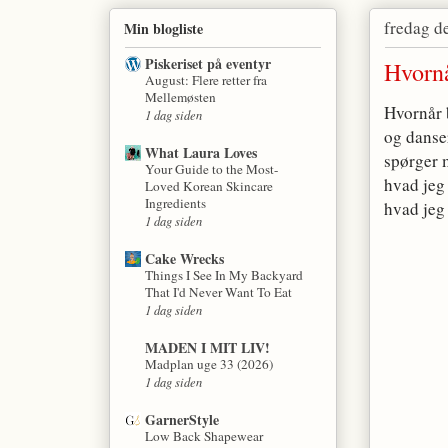
fredag d
Min blogliste
Piskeriset på eventyr
Hvornå
August: Flere retter fra
Mellemøsten
Hvornår 
1 dag siden
og danser
What Laura Loves
spørger 
Your Guide to the Most-
hvad jeg 
Loved Korean Skincare
Ingredients
hvad jeg 
1 dag siden
Cake Wrecks
Things I See In My Backyard
That I'd Never Want To Eat
1 dag siden
MADEN I MIT LIV!
Madplan uge 33 (2026)
1 dag siden
GarnerStyle
Low Back Shapewear