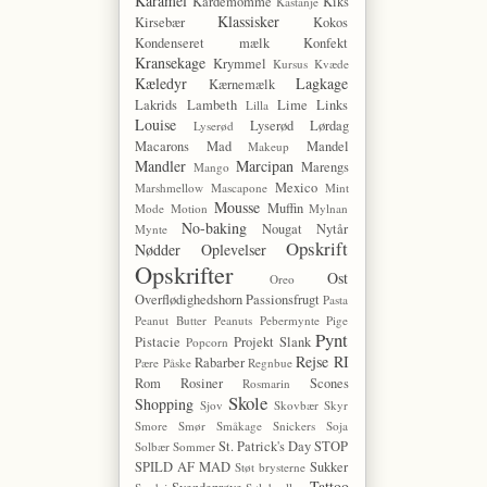
Karamel
Kardemomme
Kiks
Kastanje
Klassisker
Kirsebær
Kokos
Kondenseret mælk
Konfekt
Kransekage
Krymmel
Kursus
Kvæde
Kæledyr
Lagkage
Kærnemælk
Lakrids
Lambeth
Lime
Links
Lilla
Louise
Lyserød Lørdag
Lyserød
Macarons
Mad
Mandel
Makeup
Mandler
Marcipan
Marengs
Mango
Mexico
Marshmellow
Mascapone
Mint
Mousse
Muffin
Mode
Motion
Mylnan
No-baking
Nougat
Nytår
Mynte
Opskrift
Nødder
Oplevelser
Opskrifter
Ost
Oreo
Overflødighedshorn
Passionsfrugt
Pasta
Peanut Butter
Peanuts
Pebermynte
Pige
Pynt
Pistacie
Projekt Slank
Popcorn
Rejse
RI
Rabarber
Pære
Påske
Regnbue
Rom
Rosiner
Scones
Rosmarin
Skole
Shopping
Sjov
Skovbær
Skyr
Smore
Smør
Småkage
Snickers
Soja
St. Patrick's Day
STOP
Solbær
Sommer
SPILD AF MAD
Sukker
Støt brysterne
Tattoo