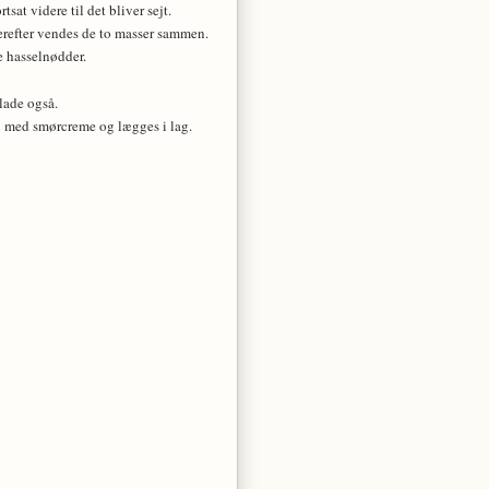
sat videre til det bliver sejt.
derefter vendes de to masser sammen.
e hasselnødder.
lade også.
en med smørcreme og lægges i lag.