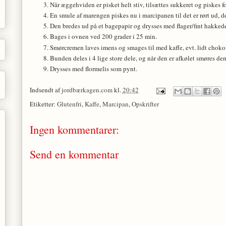
Når æggehviden er pisket helt stiv, tilsættes sukkeret og piskes fort
En smule af marengen piskes nu i marcipanen til det er rørt ud, 
Den bredes ud på et bagepapir og drysses med flager/fint hakked
Bages i ovnen ved 200 grader i 25 min.
Smørcremen laves imens og smages til med kaffe, evt. lidt choko
Bunden deles i 4 lige store dele, og når den er afkølet smøres d
Drysses med flormelis som pynt.
Indsendt af
jordbærkagen.com
kl.
20:42
Etiketter:
Glutenfri
,
Kaffe
,
Marcipan
,
Opskrifter
Ingen kommentarer:
Send en kommentar