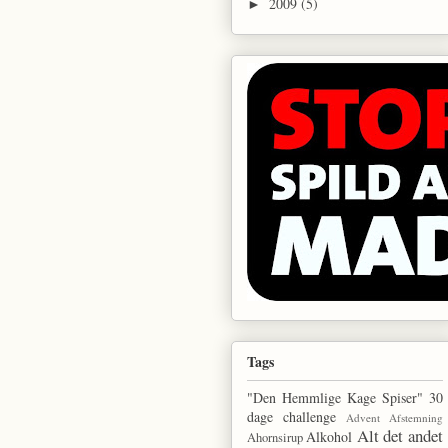
2009
(5)
►
Tags
"Den Hemmlige Kage Spiser"
30
dage challenge
Advent
Afstemning
Alt det andet
Alkohol
Ahornsirup