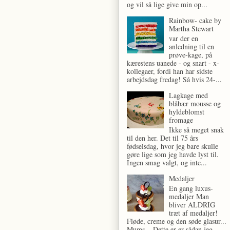
og vil så lige give min op...
Rainbow- cake by
Martha Stewart
var der en
anledning til en
prøve-kage, på
kærestens uanede - og snart - x-
kollegaer, fordi han har sidste
arbejdsdag fredag! Så hvis 24-...
Lagkage med
blåbær mousse og
hyldeblomst
fromage
Ikke så meget snak
til den her. Det til 75 års
fødselsdag, hvor jeg bare skulle
gøre lige som jeg havde lyst til.
Ingen smag valgt, og inte...
Medaljer
En gang luxus-
medaljer Man
bliver ALDRIG
træt af medaljer!
Fløde, creme og den søde glasur...
Mums... Dette er er sådan jeg...