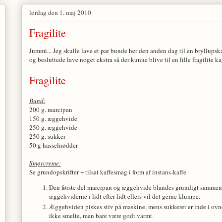
lørdag den 1. maj 2010
Fragilite
Jummi... Jeg skulle lave et par bunde her den anden dag til en bryllups
og besluttede lave noget ekstra så der kunne blive til en lille fragilite ka
Fragilite
Bund:
200 g. marcipan
150 g. æggehvide
250 g. æggehvide
250 g. sukker
50 g hasselnødder
Smørcreme:
Se grundopskrifter + tilsat kaffesmag i form af instans-kaffe
Den første del marcipan og æggehvide blandes grundigt sammen 
æggehviderne i lidt efter lidt ellers vil det gerne klumpe.
Æggehviden piskes stiv på maskine, mens sukkeret er inde i ovne
ikke smelte, men bare være godt varmt.