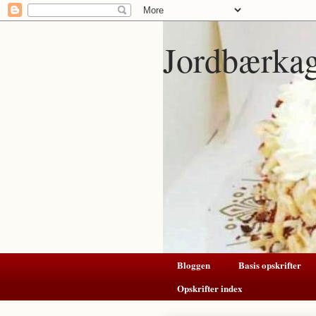
Jordbærka
Bloggen
Basis opskrifter
Opskrifter index