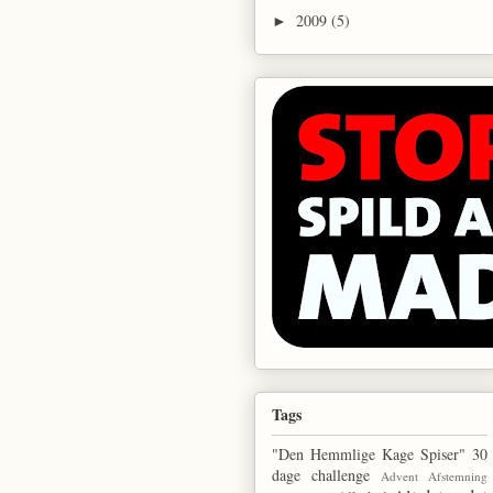
2009
(5)
►
Tags
"Den Hemmlige Kage Spiser"
30
dage challenge
Advent
Afstemning