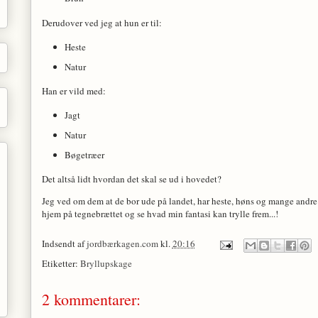
Derudover ved jeg at hun er til:
Heste
Natur
Han er vild med:
Jagt
Natur
Bøgetræer
Det altså lidt hvordan det skal se ud i hovedet?
Jeg ved om dem at de bor ude på landet, har heste, høns og mange andre 
hjem på tegnebrættet og se hvad min fantasi kan trylle frem...!
Indsendt af
jordbærkagen.com
kl.
20:16
Etiketter:
Bryllupskage
2 kommentarer: