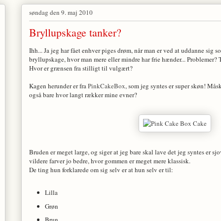
søndag den 9. maj 2010
Bryllupskage tanker?
Ihh... Ja jeg har fået enhver piges drøm, når man er ved at uddanne sig so
bryllupskage, hvor man mere eller mindre har frie hænder... Problemer? T
Hvor er grænsen fra stilligt til vulgært?
Kagen herunder er fra
PinkCakeBox
, som jeg syntes er super skøn! Måske
også bare hvor langt rækker mine evner?
Bruden er meget large, og siger at jeg bare skal lave det jeg syntes er sjov
vildere farver jo bedre, hvor gommen er meget mere klassisk.
De ting hun forklarede om sig selv er at hun selv er til:
Lilla
Grøn
Brun