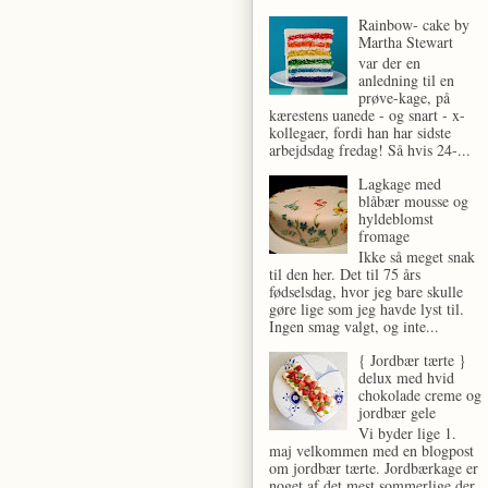
Rainbow- cake by
Martha Stewart
var der en
anledning til en
prøve-kage, på
kærestens uanede - og snart - x-
kollegaer, fordi han har sidste
arbejdsdag fredag! Så hvis 24-...
Lagkage med
blåbær mousse og
hyldeblomst
fromage
Ikke så meget snak
til den her. Det til 75 års
fødselsdag, hvor jeg bare skulle
gøre lige som jeg havde lyst til.
Ingen smag valgt, og inte...
{ Jordbær tærte }
delux med hvid
chokolade creme og
jordbær gele
Vi byder lige 1.
maj velkommen med en blogpost
om jordbær tærte. Jordbærkage er
noget af det mest sommerlige der