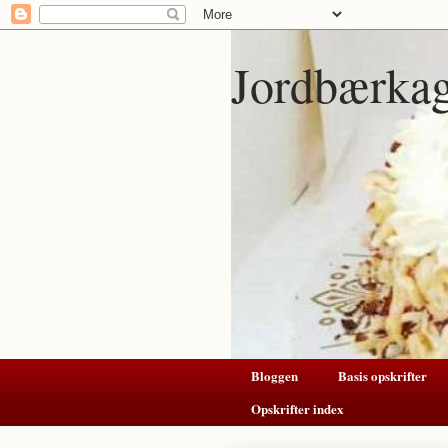
Jordbærka
Bloggen
Basis opskrifter
Opskrifter index