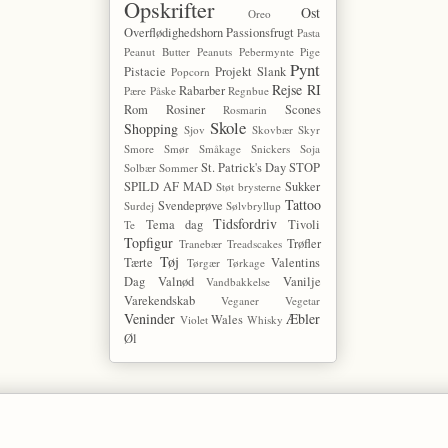
Opskrifter
Ost
Oreo
Overflødighedshorn
Passionsfrugt
Pasta
Peanut Butter
Peanuts
Pebermynte
Pige
Pynt
Pistacie
Projekt Slank
Popcorn
Rejse
RI
Rabarber
Pære
Påske
Regnbue
Rom
Rosiner
Scones
Rosmarin
Skole
Shopping
Sjov
Skovbær
Skyr
Smore
Smør
Småkage
Snickers
Soja
St. Patrick's Day
STOP
Solbær
Sommer
SPILD AF MAD
Sukker
Støt brysterne
Tattoo
Svendeprøve
Surdej
Sølvbryllup
Tidsfordriv
Tema dag
Tivoli
Te
Topfigur
Trøfler
Tranebær
Treadscakes
Tøj
Tærte
Valentins
Tørgær
Tørkage
Dag
Valnød
Vanilje
Vandbakkelse
Varekendskab
Veganer
Vegetar
Veninder
Æbler
Wales
Violet
Whisky
Øl