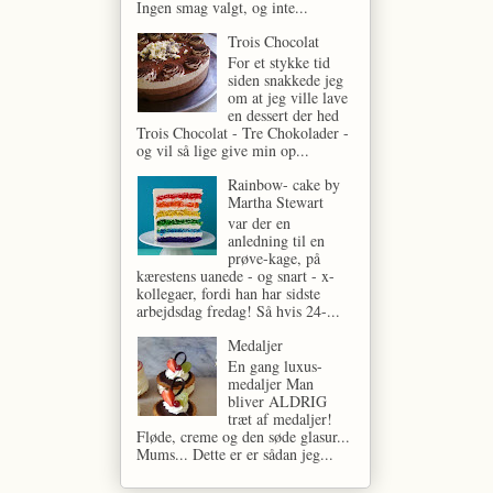
Ingen smag valgt, og inte...
Trois Chocolat
For et stykke tid
siden snakkede jeg
om at jeg ville lave
en dessert der hed
Trois Chocolat - Tre Chokolader -
og vil så lige give min op...
Rainbow- cake by
Martha Stewart
var der en
anledning til en
prøve-kage, på
kærestens uanede - og snart - x-
kollegaer, fordi han har sidste
arbejdsdag fredag! Så hvis 24-...
Medaljer
En gang luxus-
medaljer Man
bliver ALDRIG
træt af medaljer!
Fløde, creme og den søde glasur...
Mums... Dette er er sådan jeg...