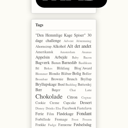
Tags
"Den Hemmlige Kage Spiser"
30
dage challenge
Advent
Afstemning
Alt det andet
Alkohol
Ahornsirup
Amerikansk
Amsterdam
Ananas
Appelsin
Arbejde
Baby
Bacon
Bagværk
Barnedåb
Banan
Basilikum
Blikfang
Blog´Award
Bil
Birkes
Bolig
Blondie
Blåbær
Boller
Blommer
Brownie
Brunch
Bryllup
Brombær
Bryllupskage
Brød
Butterdej
Budding
Bær
Bøger
Chai Latte
Chokolade
Citron
Cognac
Dessert
Cookie
Creme
Cupcake
Facebook
Fastelavn
Disney
Drinks
Elsa
Fondant
Ferie
Flødekage
Film
Forbillede
Fromage
Frost
Frozen
Fødselsdag
Frække
Færøerne
Fudge