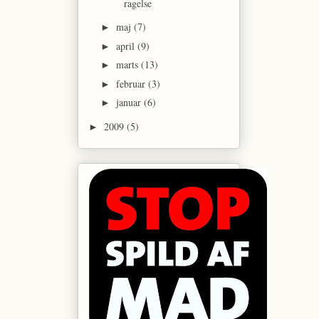
ragelse
maj
(7)
►
april
(9)
►
marts
(13)
►
februar
(3)
►
januar
(6)
►
2009
(5)
►