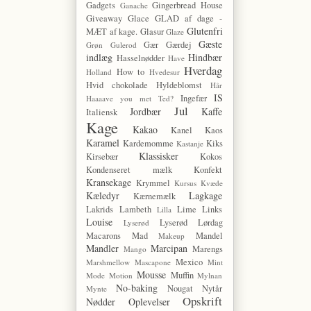
Gadgets
Gingerbread House
Ganache
Giveaway
Glace
GLAD af dage -
Glutenfri
MÆT af kage.
Glasur
Glaze
Gæste
Gær
Gærdej
Grøn
Gulerod
indlæg
Hindbær
Hasselnødder
Have
Hverdag
How to
Holland
Hvedesur
Hvid chokolade
Hyldeblomst
Hår
IS
Ingefær
Haaaave you met Ted?
Jul
Jordbær
Kaffe
Italiensk
Kage
Kakao
Kanel
Kaos
Karamel
Kardemomme
Kiks
Kastanje
Klassisker
Kirsebær
Kokos
Kondenseret mælk
Konfekt
Kransekage
Krymmel
Kursus
Kvæde
Kæledyr
Lagkage
Kærnemælk
Lakrids
Lambeth
Lime
Links
Lilla
Louise
Lyserød Lørdag
Lyserød
Macarons
Mad
Mandel
Makeup
Mandler
Marcipan
Marengs
Mango
Mexico
Marshmellow
Mascapone
Mint
Mousse
Muffin
Mode
Motion
Mylnan
No-baking
Nougat
Nytår
Mynte
Opskrift
Nødder
Oplevelser