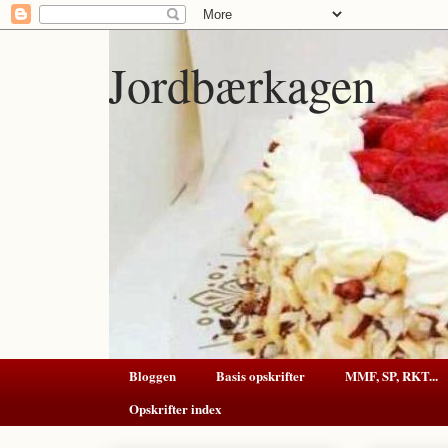
Jordbærkagen
Bloggen
Basis opskrifter
MMF, SP, RKT...
Opskrifter index