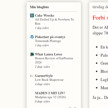
tirsdag 
Min blogliste
Cake Wrecks
Forbi 
All Dolled Up & Nowhere To
Run
Det er A
1 dag siden
slippe 78
Piskeriset på eventyr
Tornemark Plantage
1 dag siden
En 
What Laura Loves
Pale
Honest Review of EatProtein
2026
Grø
2 dage siden
Blom
GarnerStyle
Lag
Low Back Shapewear
4 dage siden
Man
MADEN I MIT LIV!
Ja ja... 
Madplan uge 32 (2026).
6 dage siden
Vis alle