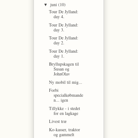
juni
(10)
▼
Tour De Jylland:
day 4.
Tour De Jylland:
day 3.
Tour De Jylland:
day 2.
Tour De Jylland:
day 1.
Bryllupskagen til
Susan og
JohnOlav
Ny mobil til mig...
Forbi
specialkøbmande
n... igen
Tillykke - i stedet
for en lagkage
Livest træ
Ko-kasser, traktor
og gammelt