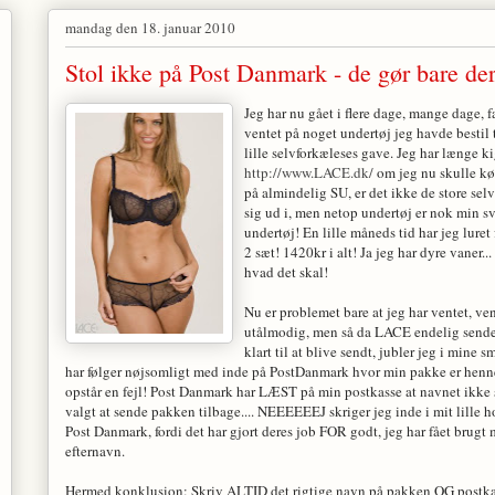
mandag den 18. januar 2010
Stol ikke på Post Danmark - de gør bare der
Jeg har nu gået i flere dage, mange dage, f
ventet på noget undertøj jeg havde bestil t
lille selvforkæleses gave. Jeg har længe ki
http://www.LACE.dk/
om jeg nu skulle køb
på almindelig SU, er det ikke de store se
sig ud i, men netop undertøj er nok min s
undertøj! En lille måneds tid har jeg luret 
2 sæt! 1420kr i alt! Ja jeg har dyre vaner.
hvad det skal!
Nu er problemet bare at jeg har ventet, ven
utålmodig, men så da LACE endelig sender
klart til at blive sendt, jubler jeg i mine
har følger nøjsomligt med inde på PostDanmark hvor min pakke er henne
opstår en fejl! Post Danmark har LÆST på min postkasse at navnet ikke s
valgt at sende pakken tilbage.... NEEEEEEJ skriger jeg inde i mit lille ho
Post Danmark, fordi det har gjort deres job FOR godt, jeg har fået brug
efternavn.
Hermed konklusion: Skriv ALTID det rigtige navn på pakken OG postkass