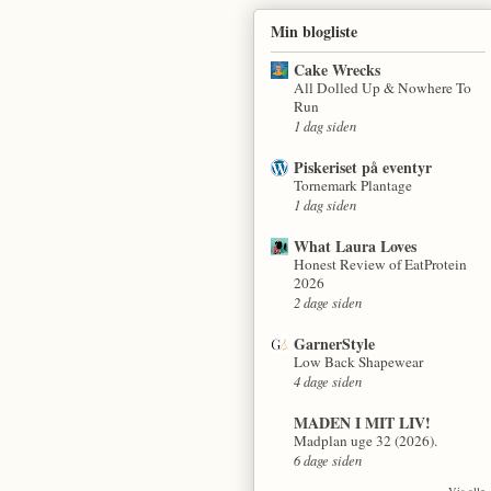
Min blogliste
Cake Wrecks
All Dolled Up & Nowhere To
Run
1 dag siden
Piskeriset på eventyr
Tornemark Plantage
1 dag siden
What Laura Loves
Honest Review of EatProtein
2026
2 dage siden
GarnerStyle
Low Back Shapewear
4 dage siden
MADEN I MIT LIV!
Madplan uge 32 (2026).
6 dage siden
Vis alle