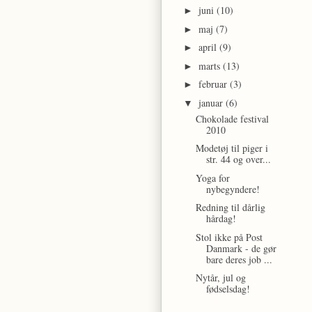
juni
(10)
►
maj
(7)
►
april
(9)
►
marts
(13)
►
februar
(3)
►
januar
(6)
▼
Chokolade festival
2010
Modetøj til piger i
str. 44 og over...
Yoga for
nybegyndere!
Redning til dårlig
hårdag!
Stol ikke på Post
Danmark - de gør
bare deres job ...
Nytår, jul og
fødselsdag!