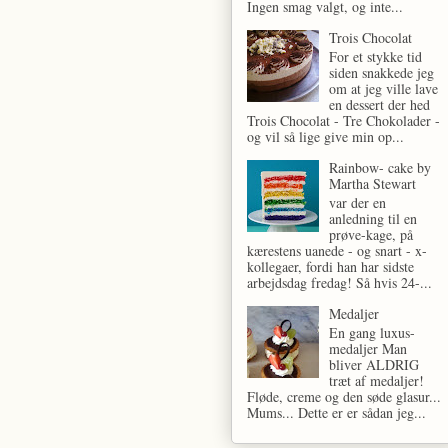
Ingen smag valgt, og inte...
Trois Chocolat
For et stykke tid
siden snakkede jeg
om at jeg ville lave
en dessert der hed
Trois Chocolat - Tre Chokolader -
og vil så lige give min op...
Rainbow- cake by
Martha Stewart
var der en
anledning til en
prøve-kage, på
kærestens uanede - og snart - x-
kollegaer, fordi han har sidste
arbejdsdag fredag! Så hvis 24-...
Medaljer
En gang luxus-
medaljer Man
bliver ALDRIG
træt af medaljer!
Fløde, creme og den søde glasur...
Mums... Dette er er sådan jeg...