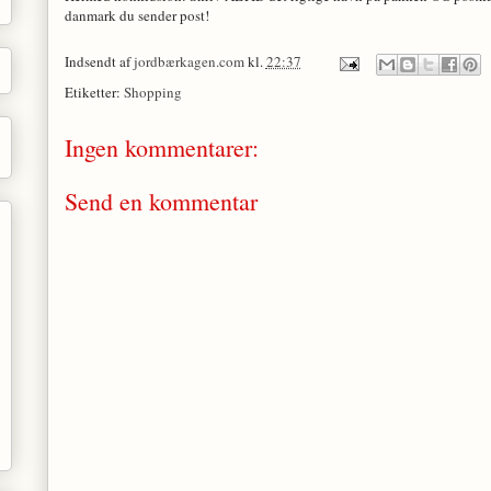
danmark du sender post!
Indsendt af
jordbærkagen.com
kl.
22:37
Etiketter:
Shopping
Ingen kommentarer:
Send en kommentar