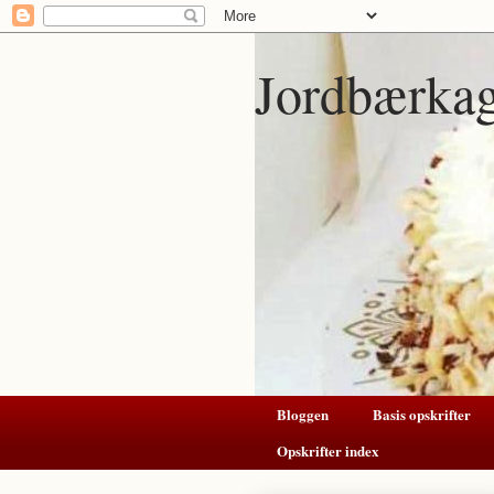
Jordbærka
Bloggen
Basis opskrifter
Opskrifter index