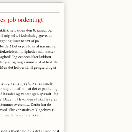
es job ordentligt!
aktisk helt siden den 8. januar og
il mig selv, i fødselsdagsgave, en
gget og luret to sæt af på
e det! Det er jo sådan at når man er
lvforkælelses muligheder man kaster
vaghed! Jeg eeeeeeelsker lækkert
før jeg tog mig sammen til at bestille
.. Men det holder så til gengæld også
tet og ventet, jeg bliver en smule
 mig en mail om at det er pakket og
 små hænder og venter igen spændt! Jeg
. Dagen på hvor den så skal leveres
temmer overens.... Derfor har de
ved! Skriver straks et klagebrev til
t mit mellem-navn og ikke mit
en, i hvert fald hvis det er med post