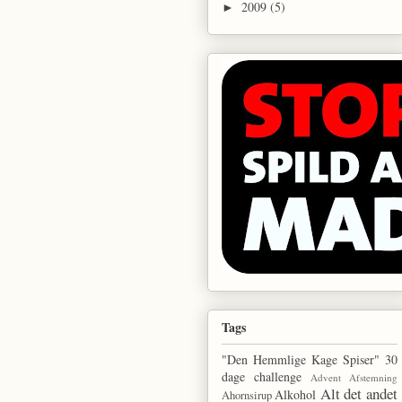
2009
(5)
►
Tags
"Den Hemmlige Kage Spiser"
30
dage challenge
Advent
Afstemning
Alt det andet
Alkohol
Ahornsirup