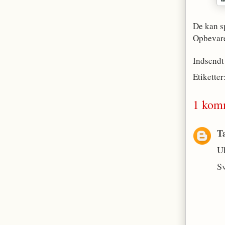
De kan s
Opbevare
Indsendt
Etiketter
1 kom
Ta
Uh
S