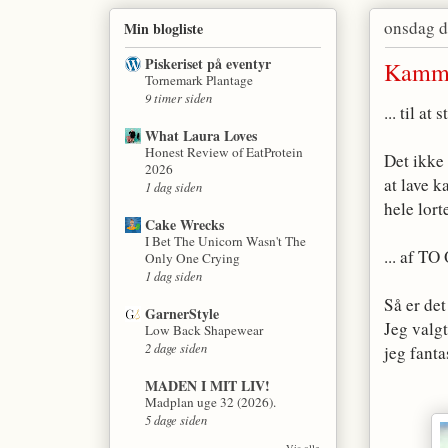
onsdag d
Min blogliste
Piskeriset på eventyr
Kamme
Tornemark Plantage
9 timer siden
... til at
What Laura Loves
Honest Review of EatProtein
Det ikke 
2026
at lave 
1 dag siden
hele lort
Cake Wrecks
I Bet The Unicorn Wasn't The
... af 
Only One Crying
1 dag siden
Så er det
GarnerStyle
Jeg valg
Low Back Shapewear
2 dage siden
jeg fant
MADEN I MIT LIV!
Madplan uge 32 (2026).
5 dage siden
Vis alle