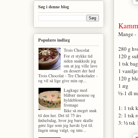
Søg i denne blog
Kamm
Mange - 
Populære indlæg
280 g h
Trois Chocolat
120 g su
For et stykke tid
siden snakkede jeg
1 tsk ba
om at jeg ville lave
1 vanilj
en dessert der hed
Trois Chocolat - Tre Chokolader -
120 g bl
og vil så lige give min op...
1 æg
Lagkage med
½-1 dl 
blåbær mousse og
hyldeblomst
fromage
1: 1 ts
Ikke så meget snak
2: 1 tsk 
til den her. Det til 75 års
fødselsdag, hvor jeg bare skulle
3: ½ tsk
gøre lige som jeg havde lyst til.
Ingen smag valgt, og inte...