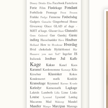
Facebook
Fastelavn
Disney
Drinks
Elsa
Fondant
Ferie
Flødekage
Film
Forbillede
Fromage
Frost
Frozen
Fødselsdag
Frække
Færøerne
Fudge
Gadgets
Gingerbread House
Ganache
Giveaway
Glace
GLAD af dage -
Glutenfri
MÆT af kage.
Glasur
Glaze
Gæste
Gær
Gærdej
Grøn
Gulerod
indlæg
Hindbær
Hasselnødder
Have
Hverdag
How to
Holland
Hvedesur
Hvid chokolade
Hyldeblomst
Hår
IS
Ingefær
Haaaave you met Ted?
Jul
Jordbær
Kaffe
Italiensk
Kage
Kakao
Kanel
Kaos
Karamel
Kardemomme
Kiks
Kastanje
Klassisker
Kirsebær
Kokos
Kondenseret mælk
Konfekt
Kransekage
Krymmel
Kursus
Kvæde
Kæledyr
Lagkage
Kærnemælk
Lakrids
Lambeth
Lime
Links
Lilla
Louise
Lyserød Lørdag
Lyserød
Macarons
Mad
Mandel
Makeup
Mandler
Marcipan
Marengs
Mango