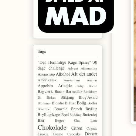
Tags
"Den Hemmlige Kage Spiser"
30
dage challenge
Advent
Afstemning
Alt det andet
Alkohol
Ahornsirup
Amerikansk
Amsterdam
Ananas
Appelsin
Arbejde
Baby
Bacon
Bagværk
Barnedåb
Banan
Basilikum
Blikfang
Blog´Award
Bil
Birkes
Bolig
Blondie
Blåbær
Boller
Blommer
Brownie
Brunch
Bryllup
Brombær
Bryllupskage
Brød
Butterdej
Budding
Bær
Bøger
Chai Latte
Chokolade
Citron
Cognac
Dessert
Cookie
Creme
Cupcake