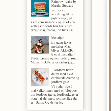
Rainbow- cake by
Martha Stewart
var der en
anledning til en
prøve-kage, på
kærestens uanede - og snart - x-
kollegaer, fordi han har sidste
arbejdsdag fredag! Så hvis 24-...
Medaljer
En gang luxus-
medaljer Man
bliver ALDRIG
træt af medaljer!
Fløde, creme og den søde glasur...
Mums... Dette er er sådan jeg...
{ Jordbær tærte }
delux med hvid
chokolade creme og
jordbær gele
Vi byder lige 1.
maj velkommen med en blogpost
om jordbær tærte. Jordbærkage er
noget af det mest sommerlige der
er! Basta. Og det er jeg...