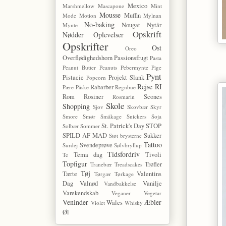
Mexico
Marshmellow
Mascapone
Mint
Mousse
Muffin
Mode
Motion
Mylnan
No-baking
Nougat
Nytår
Mynte
Opskrift
Nødder
Oplevelser
Opskrifter
Ost
Oreo
Overflødighedshorn
Passionsfrugt
Pasta
Peanut Butter
Peanuts
Pebermynte
Pige
Pynt
Pistacie
Projekt Slank
Popcorn
Rejse
RI
Rabarber
Pære
Påske
Regnbue
Rom
Rosiner
Scones
Rosmarin
Skole
Shopping
Sjov
Skovbær
Skyr
Smore
Smør
Småkage
Snickers
Soja
St. Patrick's Day
STOP
Solbær
Sommer
SPILD AF MAD
Sukker
Støt brysterne
Tattoo
Svendeprøve
Surdej
Sølvbryllup
Tidsfordriv
Tema dag
Tivoli
Te
Topfigur
Trøfler
Tranebær
Treadscakes
Tøj
Tærte
Valentins
Tørgær
Tørkage
Dag
Valnød
Vanilje
Vandbakkelse
Varekendskab
Veganer
Vegetar
Veninder
Æbler
Wales
Violet
Whisky
Øl