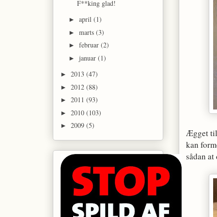
F**king glad!
april
(1)
►
marts
(3)
►
februar
(2)
►
januar
(1)
►
2013
(47)
►
2012
(88)
►
2011
(93)
►
2010
(103)
►
2009
(5)
►
Ægget ti
kan form
sådan at