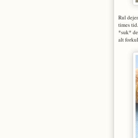
Rul dejen
times tid
*suk* de
alt forkul