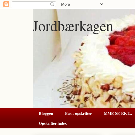
Jordbærkagen
Bloggen
Basis opskrifter
MMF, SP, RKT...
Opskrifter index