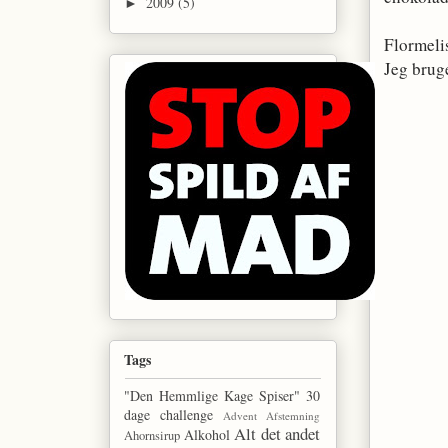
2009
(5)
►
Flormeli
Jeg bruge
Tags
"Den Hemmlige Kage Spiser"
30
dage challenge
Advent
Afstemning
Alt det andet
Alkohol
Ahornsirup