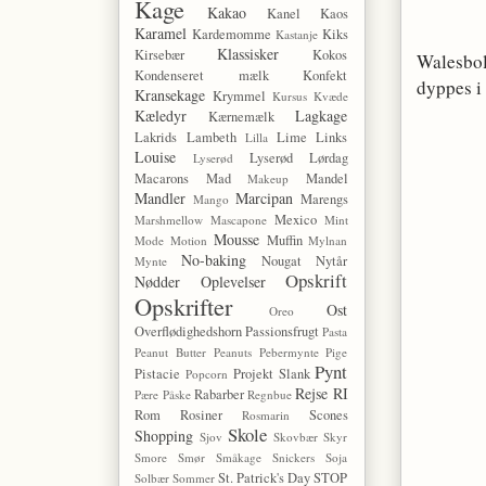
Kage
Kakao
Kanel
Kaos
Karamel
Kardemomme
Kiks
Kastanje
Klassisker
Kirsebær
Kokos
Walesbol
Kondenseret mælk
Konfekt
dyppes i
Kransekage
Krymmel
Kursus
Kvæde
Kæledyr
Lagkage
Kærnemælk
Lakrids
Lambeth
Lime
Links
Lilla
Louise
Lyserød Lørdag
Lyserød
Macarons
Mad
Mandel
Makeup
Mandler
Marcipan
Marengs
Mango
Mexico
Marshmellow
Mascapone
Mint
Mousse
Muffin
Mode
Motion
Mylnan
No-baking
Nougat
Nytår
Mynte
Opskrift
Nødder
Oplevelser
Opskrifter
Ost
Oreo
Overflødighedshorn
Passionsfrugt
Pasta
Peanut Butter
Peanuts
Pebermynte
Pige
Pynt
Pistacie
Projekt Slank
Popcorn
Rejse
RI
Rabarber
Pære
Påske
Regnbue
Rom
Rosiner
Scones
Rosmarin
Skole
Shopping
Sjov
Skovbær
Skyr
Smore
Smør
Småkage
Snickers
Soja
St. Patrick's Day
STOP
Solbær
Sommer