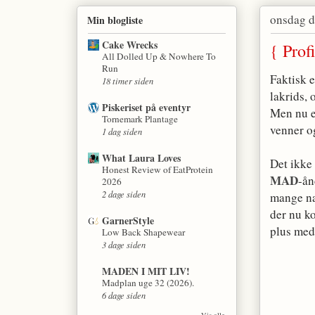
onsdag d
Min blogliste
Cake Wrecks
{ Prof
All Dolled Up & Nowhere To
Run
Faktisk e
18 timer siden
lakrids, 
Piskeriset på eventyr
Men nu e
Tornemark Plantage
venner o
1 dag siden
What Laura Loves
Det ikke 
Honest Review of EatProtein
MAD
-ån
2026
2 dage siden
mange na
der nu k
GarnerStyle
plus med
Low Back Shapewear
3 dage siden
MADEN I MIT LIV!
Madplan uge 32 (2026).
6 dage siden
Vis alle