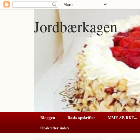
Jordbærkagen
Bloggen
Basis opskrifter
MMF, SP, RKT...
Opskrifter index