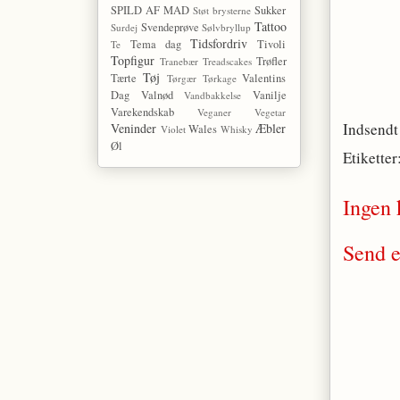
SPILD AF MAD
Sukker
Støt brysterne
Tattoo
Svendeprøve
Surdej
Sølvbryllup
Tidsfordriv
Tema dag
Tivoli
Te
Topfigur
Trøfler
Tranebær
Treadscakes
Tøj
Tærte
Valentins
Tørgær
Tørkage
Dag
Valnød
Vanilje
Vandbakkelse
Varekendskab
Veganer
Vegetar
Indsendt
Veninder
Æbler
Wales
Violet
Whisky
Øl
Etiketter
Ingen
Send 