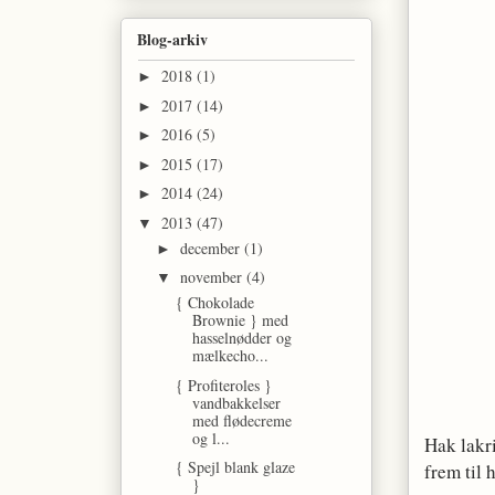
Blog-arkiv
2018
(1)
►
2017
(14)
►
2016
(5)
►
2015
(17)
►
2014
(24)
►
2013
(47)
▼
december
(1)
►
november
(4)
▼
{ Chokolade
Brownie } med
hasselnødder og
mælkecho...
{ Profiteroles }
vandbakkelser
med flødecreme
og l...
Hak lakr
{ Spejl blank glaze
frem til 
}