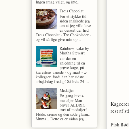
Ingen smag valgt, og inte...
Trois Chocolat
For et stykke tid
siden snakkede jeg
om at jeg ville lave
en dessert der hed
Trois Chocolat - Tre Chokolader -
og vil så lige give min op...
Rainbow- cake by
Martha Stewart
var der en
anledning til en
prøve-kage, på
kærestens uanede - og snart - x-
kollegaer, fordi han har sidste
arbejdsdag fredag! Så hvis 24-...
Medaljer
En gang luxus-
medaljer Man
Kagecrem
bliver ALDRIG
træt af medaljer!
rest af s
Fløde, creme og den søde glasur...
Mums... Dette er er sådan jeg...
Pisk flø