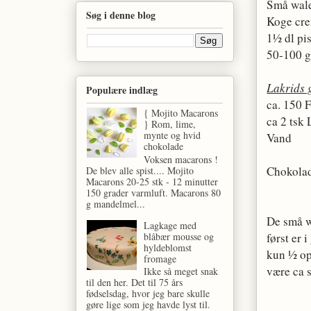
Små wale
Søg i denne blog
Koge cre
1½ dl pi
50-100 g
Lakrids 
Populære indlæg
ca. 150 
{ Mojito Macarons
ca 2 tsk
} Rom, lime,
mynte og hvid
Vand
chokolade
Voksen macarons !
Chokolad
De blev alle spist.... Mojito
Macarons 20-25 stk - 12 minutter
150 grader varmluft. Macarons 80
g mandelmel...
De små w
Lagkage med
blåbær mousse og
først er 
hyldeblomst
kun ½ op
fromage
være ca 
Ikke så meget snak
til den her. Det til 75 års
fødselsdag, hvor jeg bare skulle
gøre lige som jeg havde lyst til.