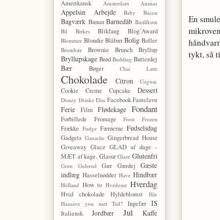
Amerikansk
Amsterdam
Ananas
Appelsin
Arbejde
Baby
Bacon
En smule
Bagværk
Barnedåb
Banan
Basilikum
mikroven
Blikfang
Blog´Award
Bil
Birkes
Bolig
Blondie
Blåbær
Boller
Blommer
håndvarmt
Brownie
Brunch
Bryllup
Brombær
tykt, så 
Bryllupskage
Brød
Butterdej
Budding
Bær
Bøger
Chai Latte
Chokolade
Citron
Cognac
Dessert
Cookie
Creme
Cupcake
Facebook
Fastelavn
Disney
Drinks
Elsa
Fondant
Ferie
Flødekage
Film
Forbillede
Fromage
Frost
Frozen
Fødselsdag
Frække
Færøerne
Fudge
Gadgets
Gingerbread House
Ganache
Giveaway
Glace
GLAD af dage -
Glutenfri
MÆT af kage.
Glasur
Glaze
Gæste
Gær
Gærdej
Grøn
Gulerod
indlæg
Hindbær
Hasselnødder
Have
Hverdag
How to
Holland
Hvedesur
Hvid chokolade
Hyldeblomst
Hår
IS
Ingefær
Haaaave you met Ted?
Jul
Jordbær
Kaffe
Italiensk