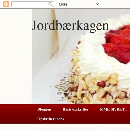
Jordbærkagen
Bloggen
Basis opskrifter
MMF, SP, RKT...
Opskrifter index