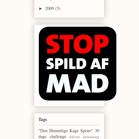
2009
(5)
►
Tags
"Den Hemmlige Kage Spiser"
30
dage challenge
Advent
Afstemning