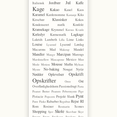
Jul
Jordbær
Kaffe
Italiensk
Kage
Kakao
Kanel
Kaos
Karamel
Kardemomme
Kiks
Kastanje
Klassisker
Kirsebær
Kokos
Kondenseret mælk
Konfekt
Kransekage
Krymmel
Kursus
Kvæde
Kæledyr
Lagkage
Kærnemælk
Lakrids
Lambeth
Lime
Links
Lilla
Louise
Lyserød Lørdag
Lyserød
Macarons
Mad
Mandel
Makeup
Mandler
Marcipan
Marengs
Mango
Mexico
Marshmellow
Mascapone
Mint
Mousse
Muffin
Mode
Motion
Mylnan
No-baking
Nougat
Nytår
Mynte
Opskrift
Nødder
Oplevelser
Opskrifter
Ost
Oreo
Overflødighedshorn
Passionsfrugt
Pasta
Peanut Butter
Peanuts
Pebermynte
Pige
Pynt
Pistacie
Projekt Slank
Popcorn
Rejse
RI
Rabarber
Pære
Påske
Regnbue
Rom
Rosiner
Scones
Rosmarin
Skole
Shopping
Sjov
Skovbær
Skyr
Smore
Smør
Småkage
Snickers
Soja