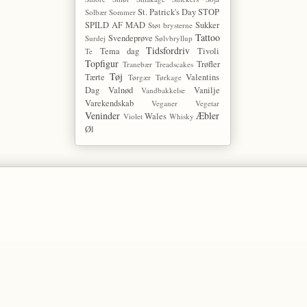
St. Patrick's Day
STOP
Solbær
Sommer
SPILD AF MAD
Sukker
Støt brysterne
Tattoo
Svendeprøve
Surdej
Sølvbryllup
Tidsfordriv
Tema dag
Tivoli
Te
Topfigur
Trøfler
Tranebær
Treadscakes
Tøj
Tærte
Valentins
Tørgær
Tørkage
Dag
Valnød
Vanilje
Vandbakkelse
Varekendskab
Veganer
Vegetar
Veninder
Æbler
Wales
Violet
Whisky
Øl