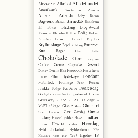
Alt det andet
Alkohol
Ahornsirup
Amerikansk
Amsterdam
Ananas
Appelsin
Arbejde
Baby
Bacon
Bagværk
Barnedåb
Banan
Basilikum
Blikfang
Blog´Award
Bil
Birkes
Bolig
Blondie
Blåbær
Boller
Blommer
Brownie
Brunch
Bryllup
Brombær
Bryllupskage
Brød
Butterdej
Budding
Bær
Bøger
Chai Latte
Chokolade
Citron
Cognac
Dessert
Cookie
Creme
Cupcake
Facebook
Fastelavn
Disney
Drinks
Elsa
Fondant
Ferie
Flødekage
Film
Forbillede
Fromage
Frost
Frozen
Fødselsdag
Frække
Færøerne
Fudge
Gadgets
Gingerbread House
Ganache
Giveaway
Glace
GLAD af dage -
Glutenfri
MÆT af kage.
Glasur
Glaze
Gæste
Gær
Gærdej
Grøn
Gulerod
indlæg
Hindbær
Hasselnødder
Have
Hverdag
How to
Holland
Hvedesur
Hvid chokolade
Hyldeblomst
Hår
IS
Ingefær
Haaaave you met Ted?