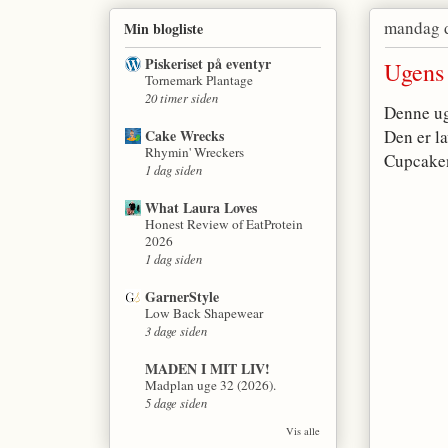
mandag d
Min blogliste
Piskeriset på eventyr
Ugens 
Tornemark Plantage
20 timer siden
Denne uge
Cake Wrecks
Den er la
Rhymin' Wreckers
Cupcaken
1 dag siden
What Laura Loves
Honest Review of EatProtein
2026
1 dag siden
GarnerStyle
Low Back Shapewear
3 dage siden
MADEN I MIT LIV!
Madplan uge 32 (2026).
5 dage siden
Vis alle