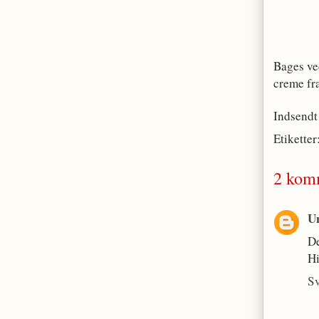
Bages ve
creme fr
Indsendt
Etiketter
2 kom
U
De
Hi
S