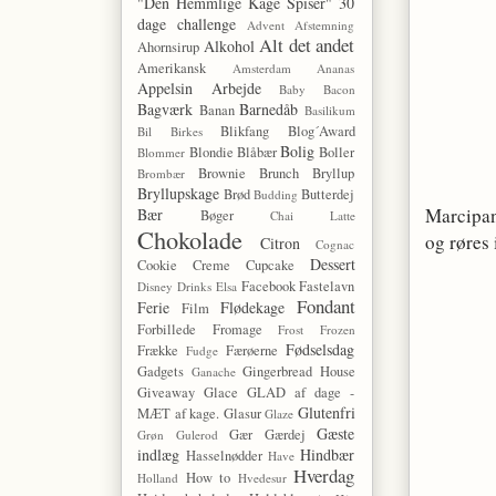
"Den Hemmlige Kage Spiser"
30
dage challenge
Advent
Afstemning
Alt det andet
Alkohol
Ahornsirup
Amerikansk
Amsterdam
Ananas
Appelsin
Arbejde
Baby
Bacon
Bagværk
Barnedåb
Banan
Basilikum
Blikfang
Blog´Award
Bil
Birkes
Bolig
Blondie
Blåbær
Boller
Blommer
Brownie
Brunch
Bryllup
Brombær
Bryllupskage
Brød
Butterdej
Budding
Marcipan
Bær
Bøger
Chai Latte
Chokolade
og røres 
Citron
Cognac
Dessert
Cookie
Creme
Cupcake
Facebook
Fastelavn
Disney
Drinks
Elsa
Fondant
Ferie
Flødekage
Film
Forbillede
Fromage
Frost
Frozen
Fødselsdag
Frække
Færøerne
Fudge
Gadgets
Gingerbread House
Ganache
Giveaway
Glace
GLAD af dage -
Glutenfri
MÆT af kage.
Glasur
Glaze
Gæste
Gær
Gærdej
Grøn
Gulerod
indlæg
Hindbær
Hasselnødder
Have
Hverdag
How to
Holland
Hvedesur