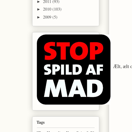
2011
(93)
►
2010
(103)
►
2009
(5)
►
Ælt, ælt o
Tags