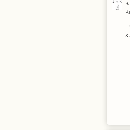
A
Åh
-
S