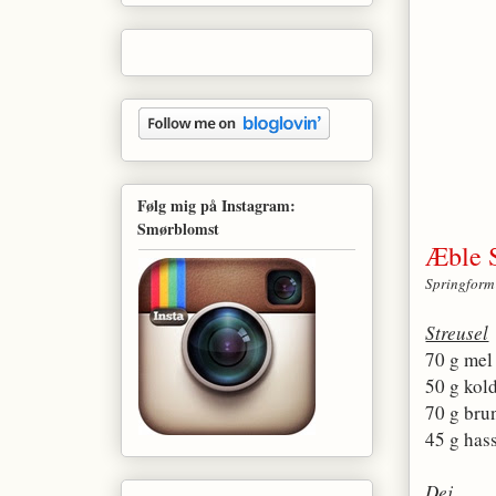
Følg mig på Instagram:
Smørblomst
Æble S
Springform
Streusel
70 g mel
50 g kol
70 g bru
45 g has
Dej