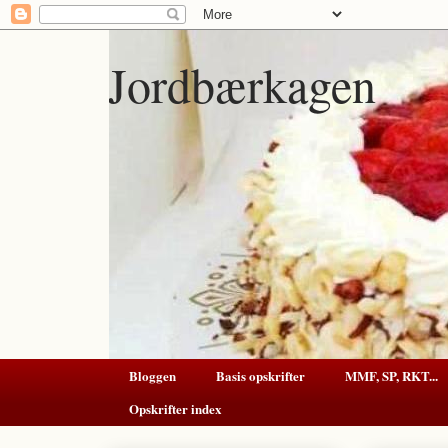
Jordbærkagen
Bloggen
Basis opskrifter
MMF, SP, RKT...
Opskrifter index