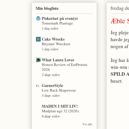
fredag d
Min blogliste
Piskeriset på eventyr
Æble S
Tornemark Plantage
1 dag siden
Jeg plej
Cake Wrecks
havde jeg
Rhymin' Wreckers
nogen af
1 dag siden
What Laura Loves
Jeg har å
Honest Review of EatProtein
win-win 
2026
SPILD 
2 dage siden
huset.
GarnerStyle
Low Back Shapewear
3 dage siden
MADEN I MIT LIV!
Madplan uge 32 (2026).
6 dage siden
Vis alle