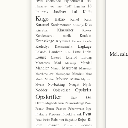
Hvid chokolade
Hyldeblomst
Hår
IS
Ingefær
Haaaave you met Ted?
Jul
Jordbær
Kaffe
Italiensk
Kage
Kakao
Kanel
Kaos
Karamel
Kardemomme
Kiks
Kastanje
Klassisker
Kirsebær
Kokos
Kondenseret mælk
Konfekt
Kransekage
Krymmel
Kursus
Kvæde
Kæledyr
Lagkage
Kærnemælk
Lakrids
Lambeth
Lime
Links
Lilla
Mel, sal
Louise
Lyserød Lørdag
Lyserød
Macarons
Mad
Mandel
Makeup
Mandler
Marcipan
Marengs
Mango
Mexico
Marshmellow
Mascapone
Mint
Mousse
Muffin
Mode
Motion
Mylnan
No-baking
Nougat
Nytår
Mynte
Opskrift
Nødder
Oplevelser
Opskrifter
Ost
Oreo
Overflødighedshorn
Passionsfrugt
Pasta
Peanut Butter
Peanuts
Pebermynte
Pige
Pynt
Pistacie
Projekt Slank
Popcorn
Rejse
RI
Rabarber
Pære
Påske
Regnbue
Rom
Rosiner
Scones
Rosmarin