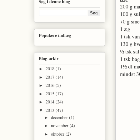
Søg i denne blog
200 g ma
100 g su
70 g sme
1 æg
Populære indlæg
1 tsk van
130 g h
½ tsk sal
Blog-arkiv
1 tsk ba
1½ dl m
2018
(1)
►
mindst 30
2017
(14)
►
2016
(5)
►
2015
(17)
►
2014
(24)
►
2013
(47)
▼
december
(1)
►
november
(4)
►
oktober
(2)
►