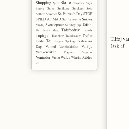
Skole
Shopping
Sjov
Skovbær
Skyr
Smore
Smør
Småkage
Snickers
Soja
St. Patrick's Day
STOP
Solbær
Sommer
SPILD AF MAD
Sukker
Støt brysterne
Tattoo
Svendeprøve
Surdej
Sølvbryllup
Tidsfordriv
Tema dag
Tivoli
Te
Topfigur
Trøfler
Tranebær
Treadscakes
Tilføj v
Tøj
Tærte
Valentins
Tørgær
Tørkage
1tsk af.
Dag
Valnød
Vanilje
Vandbakkelse
Varekendskab
Veganer
Vegetar
Veninder
Æbler
Wales
Violet
Whisky
Øl