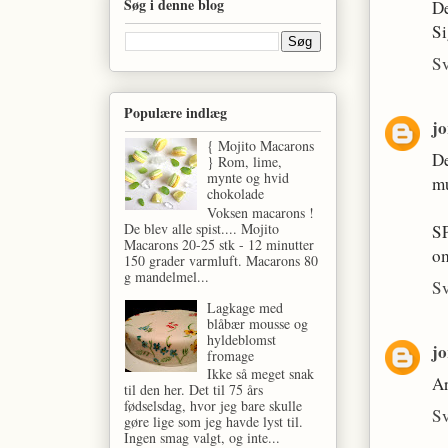
Søg i denne blog
De
S
S
Populære indlæg
j
{ Mojito Macarons
De
} Rom, lime,
mynte og hvid
mu
chokolade
Voksen macarons !
De blev alle spist.... Mojito
SP
Macarons 20-25 stk - 12 minutter
om
150 grader varmluft. Macarons 80
g mandelmel...
S
Lagkage med
blåbær mousse og
hyldeblomst
j
fromage
Ikke så meget snak
Ar
til den her. Det til 75 års
fødselsdag, hvor jeg bare skulle
S
gøre lige som jeg havde lyst til.
Ingen smag valgt, og inte...