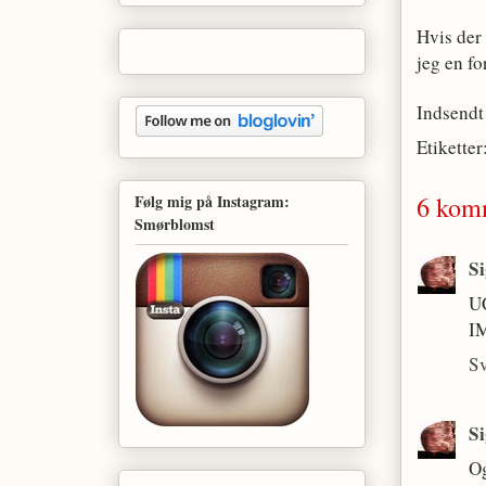
Hvis der 
jeg en fo
Indsendt
Etiketter
6 kom
Følg mig på Instagram:
Smørblomst
S
UC
IM
S
S
Og