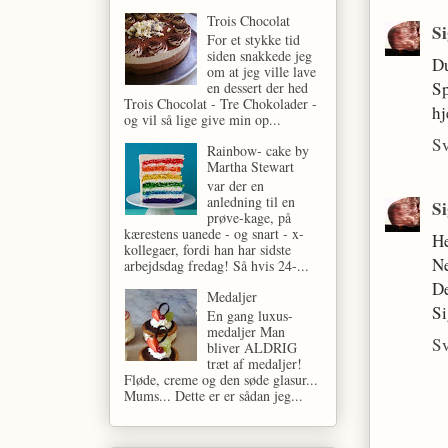
Trois Chocolat
S
For et stykke tid
siden snakkede jeg
Du
om at jeg ville lave
S
en dessert der hed
Trois Chocolat - Tre Chokolader -
hj
og vil så lige give min op...
S
Rainbow- cake by
Martha Stewart
var der en
anledning til en
S
prøve-kage, på
kærestens uanede - og snart - x-
He
kollegaer, fordi han har sidste
Ne
arbejdsdag fredag! Så hvis 24-...
De
Medaljer
S
En gang luxus-
medaljer Man
S
bliver ALDRIG
træt af medaljer!
Fløde, creme og den søde glasur...
Mums... Dette er er sådan jeg...