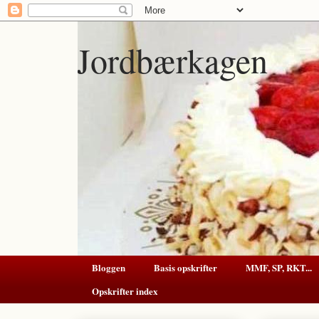
Jordbærkagen
Bloggen
Basis opskrifter
MMF, SP, RKT...
Opskrifter index