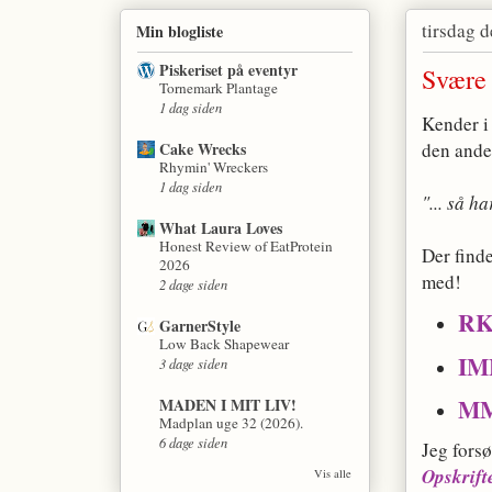
tirsdag 
Min blogliste
Piskeriset på eventyr
Svær
Tornemark Plantage
1 dag siden
Kender i 
Cake Wrecks
den ande
Rhymin' Wreckers
1 dag siden
"... så h
What Laura Loves
Honest Review of EatProtein
Der finde
2026
med!
2 dage siden
R
GarnerStyle
Low Back Shapewear
IM
3 dage siden
M
MADEN I MIT LIV!
Madplan uge 32 (2026).
6 dage siden
Jeg fors
Opskrift
Vis alle