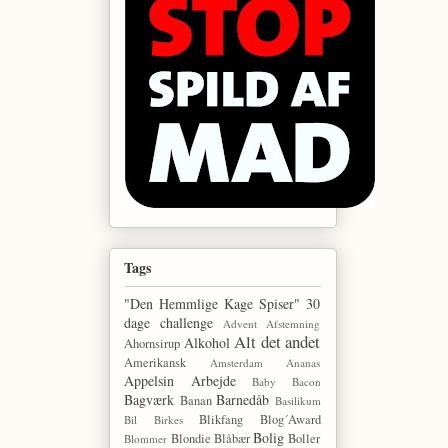
Tags
"Den Hemmlige Kage Spiser"
30
dage challenge
Advent
Afstemning
Alt det andet
Alkohol
Ahornsirup
Amerikansk
Amsterdam
Ananas
Appelsin
Arbejde
Baby
Bacon
Bagværk
Barnedåb
Banan
Basilikum
Blikfang
Blog´Award
Bil
Birkes
Bolig
Blondie
Blåbær
Boller
Blommer