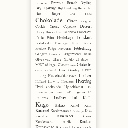
Brownie
Brunch
Bryllup
Brombær
Bryllupskage
Brød
Butterdej
Budding
Bær
Bøger
Chai Latte
Chokolade
Citron
Cognac
Dessert
Cookie
Creme
Cupcake
Facebook
Fastelavn
Disney
Drinks
Elsa
Fondant
Ferie
Flødekage
Film
Forbillede
Fromage
Frost
Frozen
Fødselsdag
Frække
Færøerne
Fudge
Gadgets
Gingerbread House
Ganache
Giveaway
Glace
GLAD af dage -
Glutenfri
MÆT af kage.
Glasur
Glaze
Gæste
Gær
Gærdej
Grøn
Gulerod
indlæg
Hindbær
Hasselnødder
Have
Hverdag
How to
Holland
Hvedesur
Hvid chokolade
Hyldeblomst
Hår
IS
Ingefær
Haaaave you met Ted?
Jul
Jordbær
Kaffe
Italiensk
Kage
Kakao
Kanel
Kaos
Karamel
Kardemomme
Kiks
Kastanje
Klassisker
Kirsebær
Kokos
Kondenseret mælk
Konfekt
Kransekage
Krymmel
Kursus
Kvæde