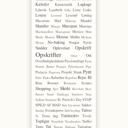
Kæledyr
Lagkage
Kærnemælk
Lakrids
Lambeth
Lime
Links
Lilla
Louise
Lyserød Lørdag
Lyserød
Macarons
Mad
Mandel
Makeup
Mandler
Marcipan
Marengs
Mango
Mexico
Marshmellow
Mascapone
Mint
Mousse
Muffin
Mode
Motion
Mylnan
No-baking
Nougat
Nytår
Mynte
Opskrift
Nødder
Oplevelser
Opskrifter
Ost
Oreo
Overflødighedshorn
Passionsfrugt
Pasta
Peanut Butter
Peanuts
Pebermynte
Pige
Pynt
Pistacie
Projekt Slank
Popcorn
Rejse
RI
Rabarber
Pære
Påske
Regnbue
Rom
Rosiner
Scones
Rosmarin
Skole
Shopping
Sjov
Skovbær
Skyr
Smore
Smør
Småkage
Snickers
Soja
St. Patrick's Day
STOP
Solbær
Sommer
SPILD AF MAD
Sukker
Støt brysterne
Tattoo
Svendeprøve
Surdej
Sølvbryllup
Tidsfordriv
Tema dag
Tivoli
Te
Topfigur
Trøfler
Tranebær
Treadscakes
Tøj
Tærte
Valentins
Tørgær
Tørkage